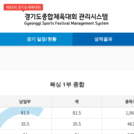
제68회 경기도체육대회
경기 일정/현황
성적결과
복싱 1부 종합
남일부
계
총득
81.5
81.5
1,0
35.5
35.5
46