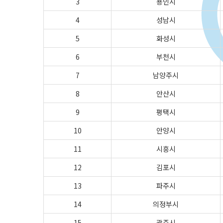
3
용인시
4
성남시
5
화성시
6
부천시
7
남양주시
8
안산시
9
평택시
10
안양시
11
시흥시
12
김포시
13
파주시
14
의정부시
15
광주시