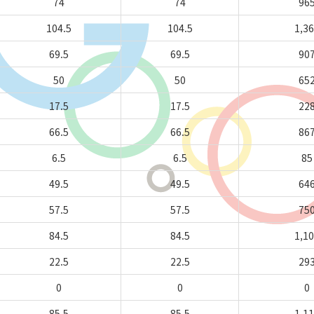
74
74
96
104.5
104.5
1,3
69.5
69.5
90
50
50
65
17.5
17.5
22
66.5
66.5
86
6.5
6.5
85
49.5
49.5
64
57.5
57.5
75
84.5
84.5
1,1
22.5
22.5
29
0
0
0
85.5
85.5
1,1