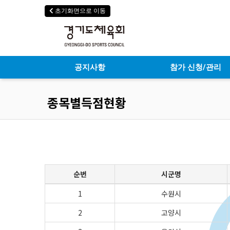
초기화면으로 이동
공지사항
참가 신청/관리
종목별득점현황
순번
시군명
1
수원시
2
고양시